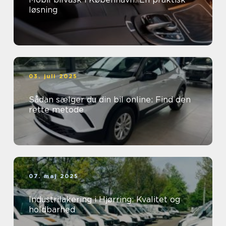
løsning
03. juli 2025
Sådan sælger du din bil online: Find den
rette metode
07. maj 2025
Industrilakering i Hjørring: Kvalitet og
holdbarhed