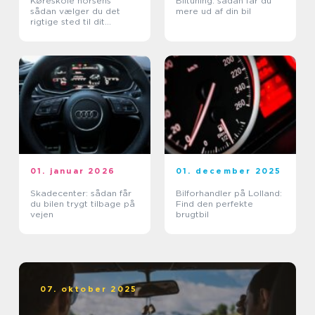
Køreskole horsens
Biltuning: sådan får du
sådan vælger du det
mere ud af din bil
rigtige sted til dit
kørekort
01. januar 2026
01. december 2025
Skadecenter: sådan får
Bilforhandler på Lolland:
du bilen trygt tilbage på
Find den perfekte
vejen
brugtbil
07. oktober 2025