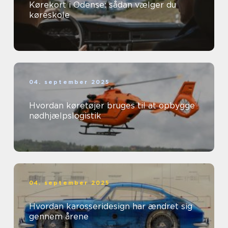
Kørekort i Odense: sådan vælger du
køreskole
04. september 2025
Hvordan køretøjer bruges til at opbygge
nødhjælpslogistik
04. september 2025
Hvordan karosseridesign har ændret sig
gennem årene