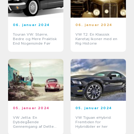
06. januar 2024
06. januar 2024
Touran VW: Større,
VW T2: En Klassisk
Bedre og Mere Praktisk
Køretøj Ikoner med en
End Nogensinde Før
Rig Historie
05. januar 2024
05. januar 2024
VW Jetta: En
VW Tiguan eHybrid:
Dybdegående
Fremtiden for
Gennemgang af Dette
Hybridbiler er her
Eftertragtede Køretøj