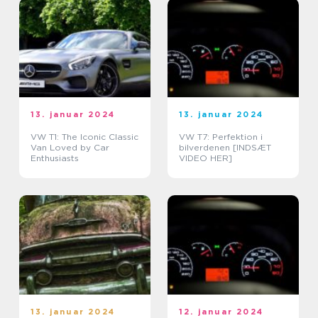
13. januar 2024
13. januar 2024
VW T1: The Iconic Classic
VW T7: Perfektion i
Van Loved by Car
bilverdenen [INDSÆT
Enthusiasts
VIDEO HER]
13. januar 2024
12. januar 2024