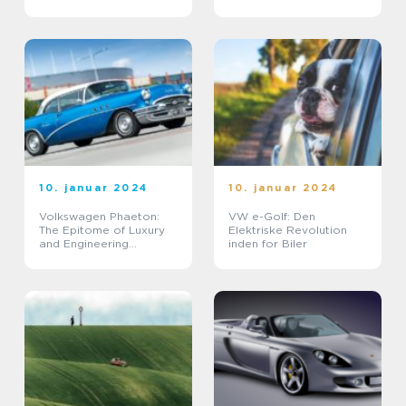
Bilproducentens Historie
og Nutidige Status
10. januar 2024
10. januar 2024
Volkswagen Phaeton:
VW e-Golf: Den
The Epitome of Luxury
Elektriske Revolution
and Engineering
inden for Biler
Excellence