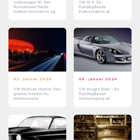
Volkswagen ID: Det
VW ID 6: En
Romantiske Møde
Dybdegående
mellem Innovation og
Præsentation af
Bæredygtighed
Fremtidens Elbil
07. januar 2024
06. januar 2024
VW Multivan Hybrid: Den
VW Brugte Biler – En
grønne fremtid for
Dybdegående
bilentusiaster
Gennemgang af
Populariteten og
Historien Omkring
Brugte Volkswagen Biler