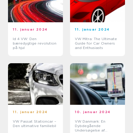
11. januar 2024
11. januar 2024
Id 4 VW: Den
VW Mitra: The Ultimate
bæredygtige revolution
Guide for Car Owners
på hjul
and Enthusiasts
11. januar 2024
10. januar 2024
VW Passat Stationcar –
VW Danmark: En
Den ultimative familiebil
Dybdegående
Undersøgelse af