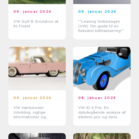
09. januar 2024
09. januar 2024
VW Golf 8: Evolution at
**Leasing Volkswagen
Its Finest
(VW): Din guide til en
fleksibel bilfinansiering**
09. januar 2024
08. januar 2024
VW Værksteder:
VW ID 4 Pris: En
Udvikling, vigtige
dybdegående analyse af
informationer og
elbilens pris og dens
historisk gennemgang
udvikling over tid