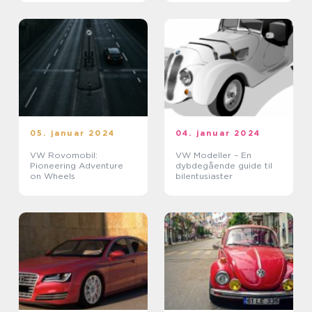
05. januar 2024
04. januar 2024
VW Rovomobil:
VW Modeller – En
Pioneering Adventure
dybdegående guide til
on Wheels
bilentusiaster