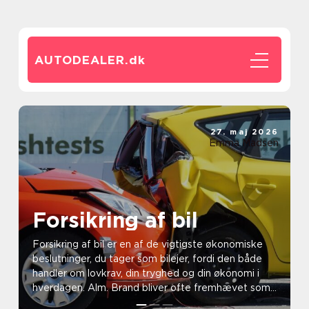
AUTODEALER.
dk
27. maj 2026
Emma Madsen
Forsikring af bil
Forsikring af bil er en af de vigtigste økonomiske
beslutninger, du tager som bilejer, fordi den både
handler om lovkrav, din tryghed og din økonomi i
hverdagen. Alm. Brand bliver ofte fremhævet som
e...