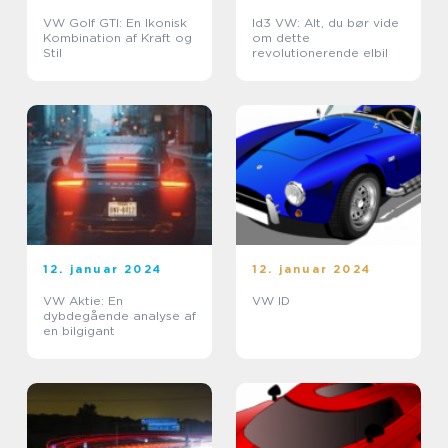
VW Golf GTI: En Ikonisk
Id3 VW: Alt, du bør vide
Kombination af Kraft og
om dette
Stil
revolutionerende elbil
12. januar 2024
12. januar 2024
VW Aktie: En
VW ID
dybdegående analyse af
en bilgigant