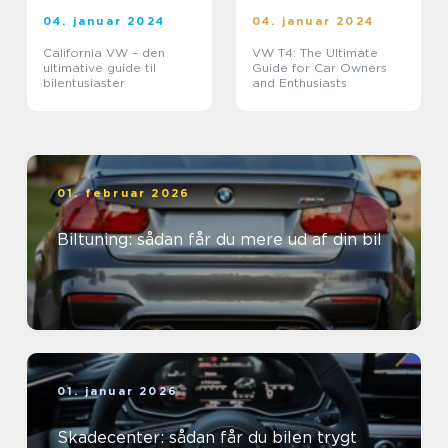
04. januar 2024
04. januar 2024
California VW – den
VW T4: The Ultimate
ultimative guide til
Guide for Car Owners
bilentusiaster
and Enthusiasts
01. februar 2026
Biltuning: sådan får du mere ud af din bil
01. januar 2026
Skadecenter: sådan får du bilen trygt