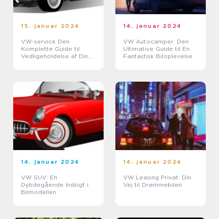
15. januar 2024
14. januar 2024
VW-service Den
VW Autocamper: Den
Komplette Guide til
Ultimative Guide til En
Vedligeholdelse af Din
Fantastisk Biloplevelse
VW
14. januar 2024
14. januar 2024
VW SUV: En
VW Leasing Privat: Din
Dybdegående Indsigt i
Vej til Drømmebilen
Bilmodellen