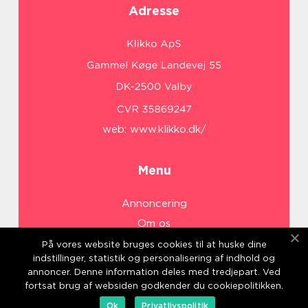
Adresse
web:
www.klikko.dk/
Menu
Annoncering
Om os
Cookies
På vores website bruges cookies til at huske dine
indstillinger, statistik og personalisering af indhold og
Kontakt os
annoncer. Denne information deles med tredjepart. Ved
Sitemap
fortsat brug af websiden godkender du cookiepolitikken.
Ok
Privatlivspolitik