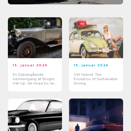
15. januar 2024
15. januar 2024
En Dybdegående
VW Hybrid: The
Gennemgang af Brugte
Evolution of Sustainable
VW Up: Alt Hvad Du Skal
Driving
Vide